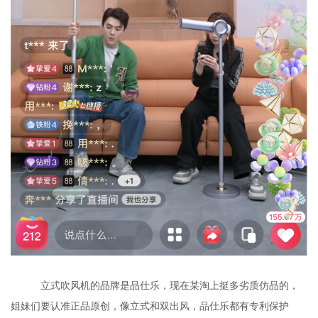
立式吹风机的品牌是品仕乐，现在某淘上挺多劣质仿品的，
姐妹们要认准正品原创，像立式和双出风，品仕乐都有专利保护