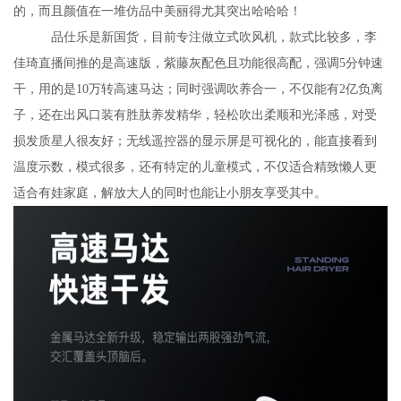
的，而且颜值在一堆仿品中美丽得尤其突出哈哈哈！
品仕乐是新国货，目前专注做立式吹风机，款式比较多，李
佳琦直播间推的是高速版，紫藤灰配色且功能很高配，强调
分钟速
5
干，用的是
万转高速马达；同时强调吹养合一，不仅能有
亿负离
10
2
子，还在出风口装有胜肽养发精华，轻松吹出柔顺和光泽感，对受
损发质星人很友好；无线遥控器的显示屏是可视化的，能直接看到
温度示数，模式很多，还有特定的儿童模式，不仅适合精致懒人更
适合有娃家庭，解放大人的同时也能让小朋友享受其中。